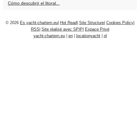
Cómo descubrir el litoral...
© 2026
Es.yacht-chartern.eu
|
Hot Read
|
Site Structure
|
Cookies Policy
|
RSS
|
Site réalisé avec SPIP
|
Espace Privé
yacht-chartern.eu
|
en
|
locationyacht
|
nl