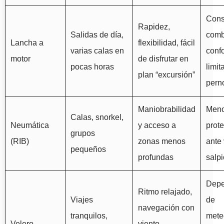
Con
Rapidez,
Salidas de día,
comb
Lancha a
flexibilidad, fácil
varias calas en
confo
motor
de disfrutar en
pocas horas
limit
plan “excursión”
pern
Maniobrabilidad
Men
Calas, snorkel,
Neumática
y acceso a
prot
grupos
(RIB)
zonas menos
ante 
pequeños
profundas
salp
Dep
Ritmo relajado,
Viajes
de
navegación con
tranquilos,
mete
Velero
viento,