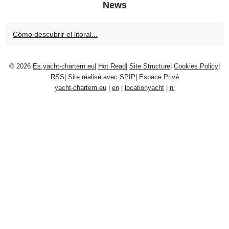
News
Cómo descubrir el litoral...
© 2026
Es.yacht-chartern.eu
|
Hot Read
|
Site Structure
|
Cookies Policy
|
RSS
|
Site réalisé avec SPIP
|
Espace Privé
yacht-chartern.eu
|
en
|
locationyacht
|
nl