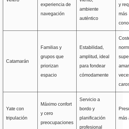
experiencia de
y req
ambiente
navegación
más
auténtico
cono
Cost
Familias y
Estabilidad,
norm
grupos que
amplitud, ideal
super
Catamarán
priorizan
para fondear
amar
espacio
cómodamente
vece
caro
Servicio a
Máximo confort
Yate con
bordo y
Pres
y cero
tripulación
planificación
más 
preocupaciones
profesional